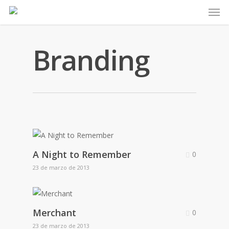
Men
Skip
to
main
content
Branding
A Night to Remember
0
23 de marzo de 2013
Merchant
0
23 de marzo de 2013